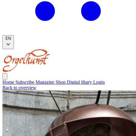
EN
Home
Subscribe
Magazine
Shop
Digital libary
Login
Back to overview