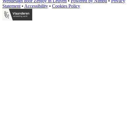
Webdesign door Zenjoy in Leuven
•
Powered by Nimbu
•
Privacy
Statement
•
Accessibility
•
Cookies Policy