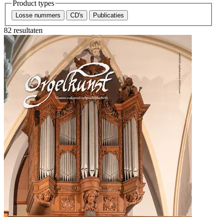
Product types
Losse nummers
CD's
Publicaties
82 resultaten