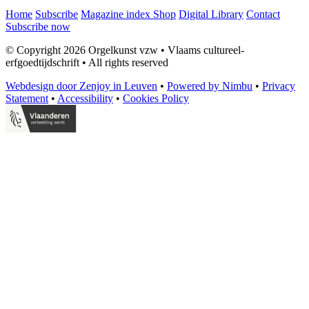
Home
Subscribe
Magazine index
Shop
Digital Library
Contact
Subscribe now
© Copyright 2026 Orgelkunst vzw
•
Vlaams cultureel-
erfgoedtijdschrift
•
All rights reserved
Webdesign door Zenjoy in Leuven
•
Powered by Nimbu
•
Privacy
Statement
•
Accessibility
•
Cookies Policy