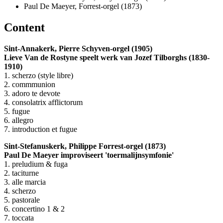
Paul De Maeyer, Forrest-orgel (1873)
Content
Sint-Annakerk, Pierre Schyven-orgel (1905)
Lieve Van de Rostyne speelt werk van Jozef Tilborghs (1830-
1910)
1. scherzo (style libre)
2. commmunion
3. adoro te devote
4. consolatrix afflictorum
5. fugue
6. allegro
7. introduction et fugue
Sint-Stefanuskerk, Philippe Forrest-orgel (1873)
Paul De Maeyer improviseert 'toermalijnsymfonie'
1. preludium & fuga
2. taciturne
3. alle marcia
4. scherzo
5. pastorale
6. concertino 1 & 2
7. toccata