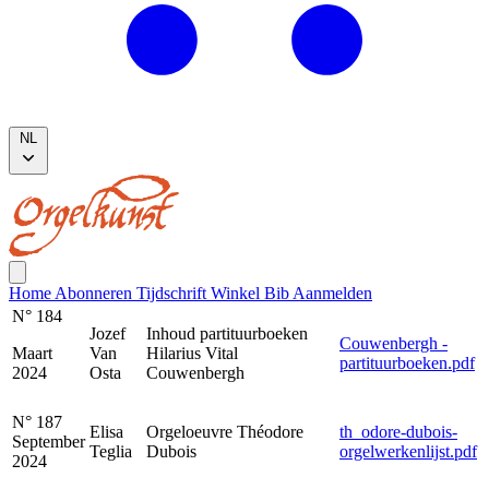
NL
Home
Abonneren
Tijdschrift
Winkel
Bib
Aanmelden
N° 184
Jozef
Inhoud partituurboeken
Couwenbergh -
Maart
Van
Hilarius Vital
partituurboeken.pdf
2024
Osta
Couwenbergh
N° 187
Elisa
Orgeloeuvre Théodore
th_odore-dubois-
September
Teglia
Dubois
orgelwerkenlijst.pdf
2024